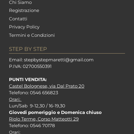
Chi Siamo
Registrazione
Contatti
Privacy Policy
Termini e Condizioni
STEP BY STEP
Em
ail: stepbystepm
aretti@gmail.com
P.I
VA: 02700550391
PUNTI VENDITA:
Castel Bolognese, via Dal Prato 20
Tel
efono: 0546 656823
Orari:
Lun/Sab 9-12,30 / 16-19,30
Giovedi pomeriggio e Domenica chiuso
Riolo Terme, Corso Matteotti 29
Tel
efono: 0546 70178
Orari: