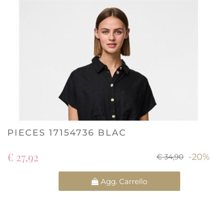
PIECES 17154736 BLAC
€ 27,92
-20%
€ 34,90
Quantità
Agg. Carrello