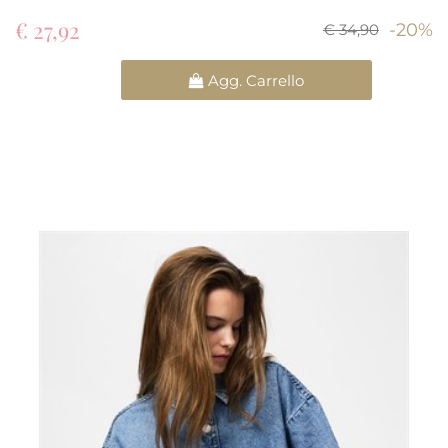
€ 27,92
-20%
€ 34,90
Quantità
Agg. Carrello