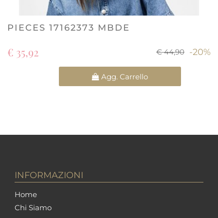
PIECES 17162373 MBDE
€ 35,92
-20%
€ 44,90
Quantità
Agg. Carrello
INFORMAZIONI
Home
Chi Siamo