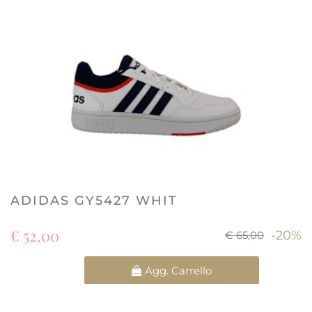
ADIDAS GY5427 WHIT
€ 52,00
-20%
€ 65,00
Quantità
Agg. Carrello