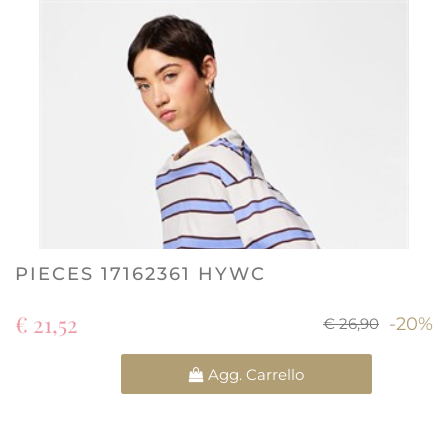
PIECES 17162361 HYWC
€ 21,52
-20%
€ 26,90
Quantità
Agg. Carrello