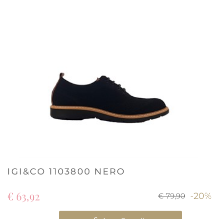
IGI&CO 1103800 NERO
€ 63,92
-20%
€ 79,90
Quantità