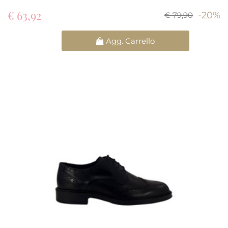
€ 63,92
-20%
€ 79,90
Quantità
Agg. Carrello