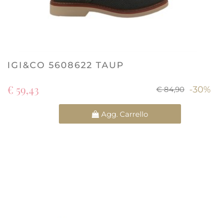
IGI&CO 5608622 TAUP
€ 59,43
-30%
€ 84,90
Quantità
Agg. Carrello