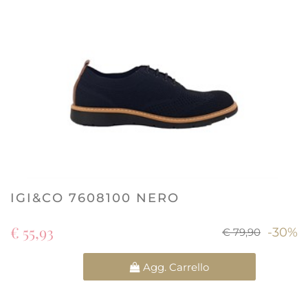
IGI&CO 7608100 NERO
€ 55,93
-30%
€ 79,90
Quantità
Agg. Carrello