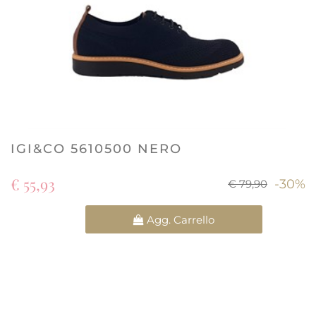
IGI&CO 5610500 NERO
€ 55,93
-30%
€ 79,90
Quantità
Agg. Carrello