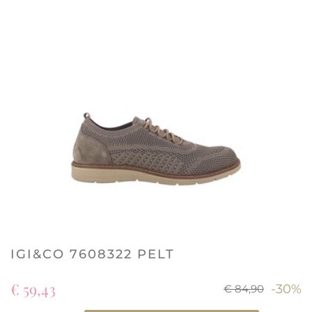
IGI&CO 7608322 PELT
€ 59,43
-30%
€ 84,90