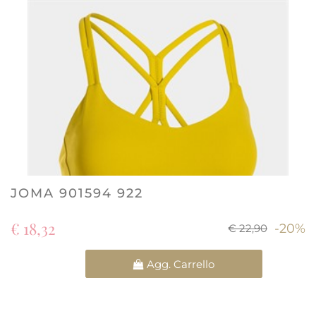
JOMA 901594 922
€ 18,32
-20%
€ 22,90
Quantità
Agg. Carrello