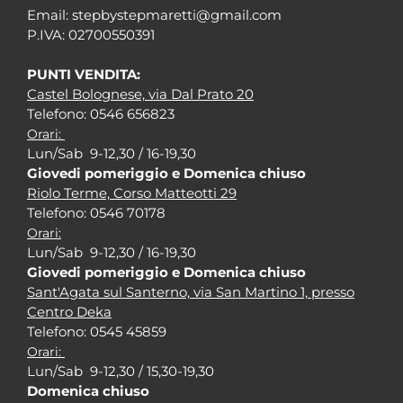
Em
ail: stepbystepm
aretti@gmail.com
P.I
VA: 02700550391
PUNTI VENDITA:
Castel Bolognese, via Dal Prato 20
Tel
efono: 0546 656823
Orari:
Lun/Sab 9-12,30 / 16-19,30
Giovedi pomeriggio e Domenica chiuso
Riolo Terme, Corso Matteotti 29
Tel
efono: 0546 70178
Orari:
Lun/Sab 9-12,30 / 16-19,30
Giovedi pomeriggio e Domenica chiuso
Sant'Agata sul Santerno, via San Martino 1, presso
Centro Deka
Tel
efono: 0545 45859
Orari:
Lun/Sab 9-12,30 / 15,30-19,30
Domenica chiuso