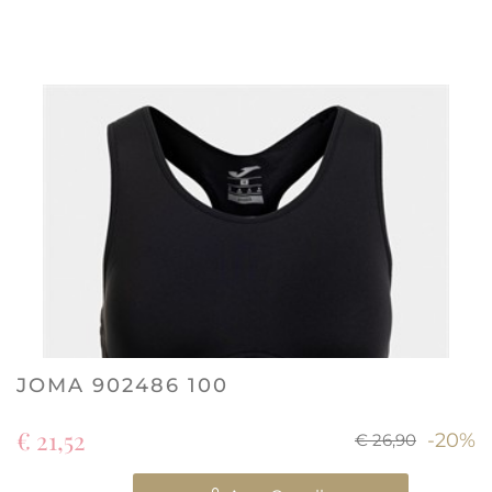
JOMA 902486 100
€ 21,52
-20%
€ 26,90
Quantità