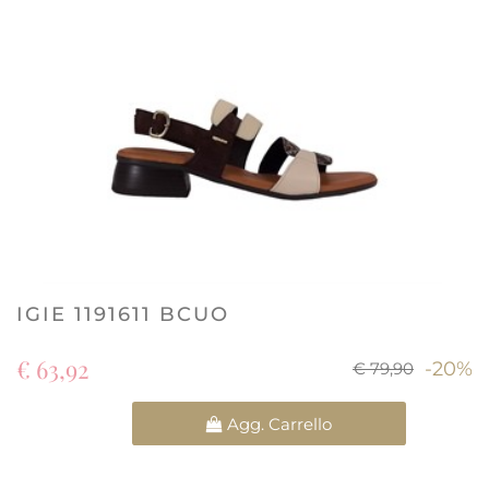
IGIE 1191611 BCUO
€ 63,92
-20%
€ 79,90
Quantità
Agg. Carrello