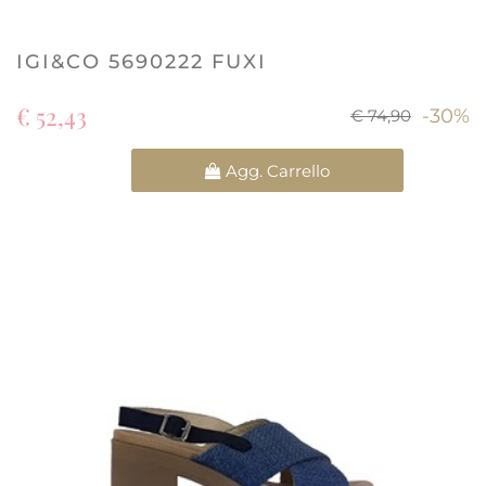
IGI&CO 5690222 FUXI
€ 52,43
-30%
€ 74,90
Quantità
Agg. Carrello