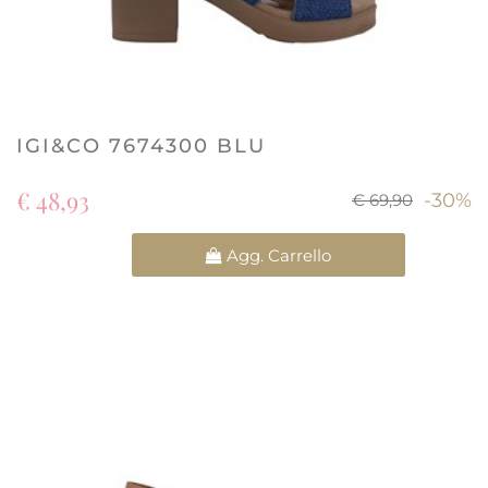
IGI&CO 7674300 BLU
€ 48,93
-30%
€ 69,90
Quantità
Agg. Carrello