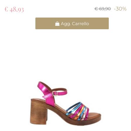
€ 48,93
-30%
€ 69,90
Quantità
Agg. Carrello