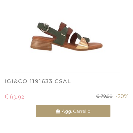
IGI&CO 1191633 CSAL
€ 63,92
-20%
€ 79,90
Quantità
Agg. Carrello