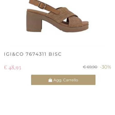
IGI&CO 7674311 BISC
€ 48,93
-30%
€ 69,90
Quantità
Agg. Carrello