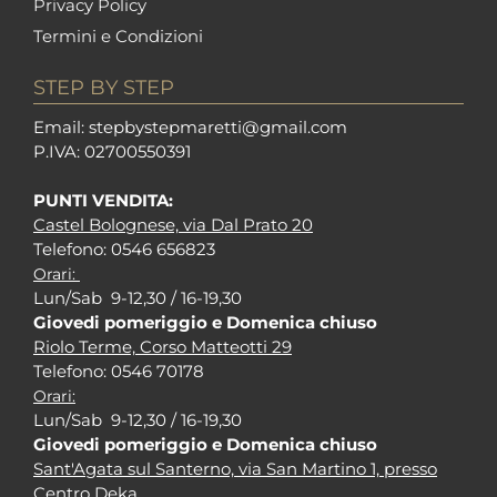
Privacy Policy
Termini e Condizioni
STEP BY STEP
Em
ail: stepbystepm
aretti@gmail.com
P.I
VA: 02700550391
PUNTI VENDITA:
Castel Bolognese, via Dal Prato 20
Tel
efono: 0546 656823
Orari:
Lun/Sab 9-12,30 / 16-19,30
Giovedi pomeriggio e Domenica chiuso
Riolo Terme, Corso Matteotti 29
Tel
efono: 0546 70178
Orari:
Lun/Sab 9-12,30 / 16-19,30
Giovedi pomeriggio e Domenica chiuso
Sant'Agata sul Santerno, via San Martino 1, presso
Centro Deka