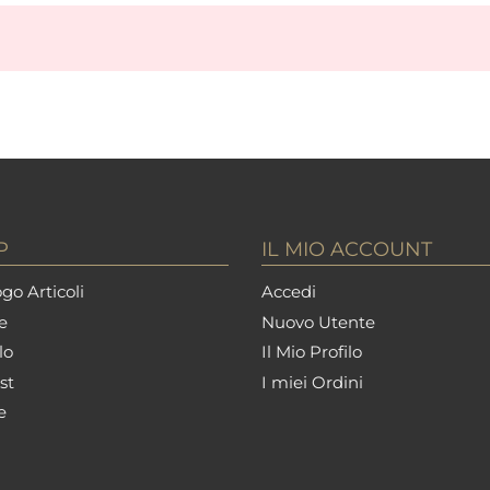
P
IL MIO ACCOUNT
go Articoli
Accedi
e
Nuovo Utente
lo
Il Mio Profilo
st
I miei Ordini
e