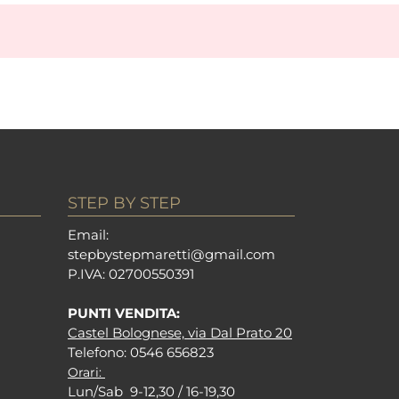
STEP BY STEP
Em
ail:
stepbystepm
aretti@gmail.com
P.I
VA: 02700550391
PUNTI VENDITA:
Castel Bolognese, via Dal Prato 20
Tel
efono: 0546 656823
Orari:
Lun/Sab 9-12,30 / 16-19,30