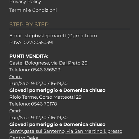
Privacy Policy
Termini e Condizioni
STEP BY STEP
Em
ail: stepbystepm
aretti@gmail.com
P.I
VA: 02700550391
PUNTI VENDITA:
Castel Bolognese, via Dal Prato 20
Tel
efono: 0546 656823
Orari:
Lun/Sab 9-12,30 / 16-19,30
Giovedi pomeriggio e Domenica chiuso
Riolo Terme, Corso Matteotti 29
Tel
efono: 0546 70178
Orari:
Lun/Sab 9-12,30 / 16-19,30
Giovedi pomeriggio e Domenica chiuso
Sant'Agata sul Santerno, via San Martino 1, presso
Centro Deka