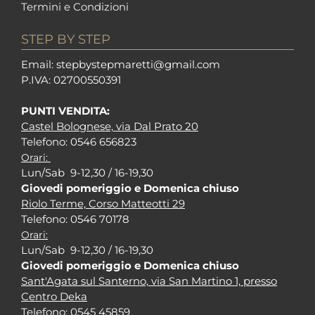
Termini e Condizioni
STEP BY STEP
Em
ail: stepbystepm
aretti@gmail.com
P.I
VA: 02700550391
PUNTI VENDITA:
Castel Bolognese, via Dal Prato 20
Tel
efono: 0546 656823
Orari:
Lun/Sab 9-12,30 / 16-19,30
Giovedi pomeriggio e Domenica chiuso
Riolo Terme, Corso Matteotti 29
Tel
efono: 0546 70178
Orari:
Lun/Sab 9-12,30 / 16-19,30
Giovedi pomeriggio e Domenica chiuso
Sant'Agata sul Santerno, via San Martino 1, presso
Centro Deka
Tel
efono: 0545 45859