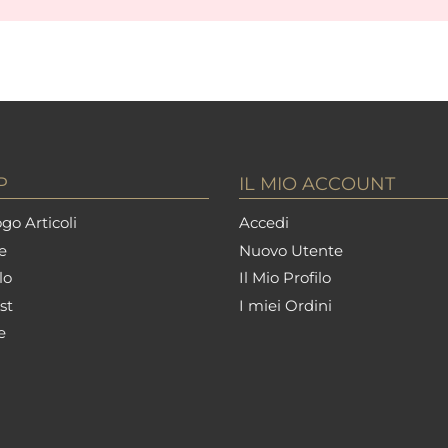
P
IL MIO ACCOUNT
go Articoli
Accedi
e
Nuovo Utente
lo
Il Mio Profilo
st
I miei Ordini
e