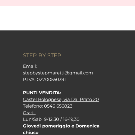
STEP BY STEP
Em
ail:
stepbystepm
aretti@gmail.com
P.I
VA: 02700550391
PUNTI VENDITA:
Castel Bolognese, via Dal Prato 20
Tel
efono: 0546 656823
Orari:
Lun/Sab 9-12,30 / 16-19,30
Giovedi pomeriggio e Domenica
chiuso