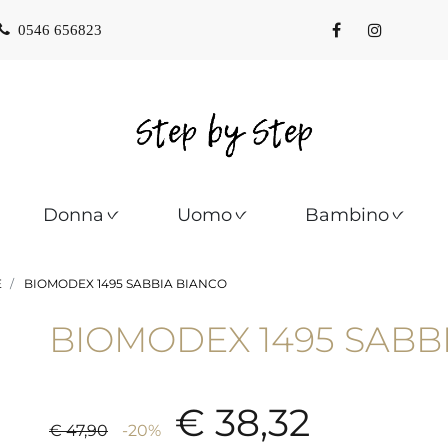
0546 656823
Donna
Uomo
Bambino
E
BIOMODEX 1495 SABBIA BIANCO
BIOMODEX 1495 SABB
€ 38,32
€ 47,90
-20%