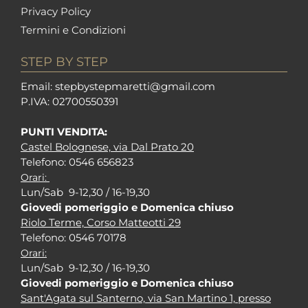
Privacy Policy
Termini e Condizioni
STEP BY STEP
Em
ail: stepbystepm
aretti@gmail.com
P.I
VA: 02700550391
PUNTI VENDITA:
Castel Bolognese, via Dal Prato 20
Tel
efono: 0546 656823
Orari:
Lun/Sab 9-12,30 / 16-19,30
Giovedi pomeriggio e Domenica chiuso
Riolo Terme, Corso Matteotti 29
Tel
efono: 0546 70178
Orari:
Lun/Sab 9-12,30 / 16-19,30
Giovedi pomeriggio e Domenica chiuso
Sant'Agata sul Santerno, via San Martino 1, presso