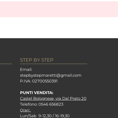
STEP BY STEP
Em
ail:
stepbystepm
aretti@gmail.com
P.I
VA: 02700550391
PUNTI VENDITA:
Castel Bolognese, via Dal Prato 20
Tel
efono: 0546 656823
Orari:
Lun/Sab 9-12,30 / 16-19,30