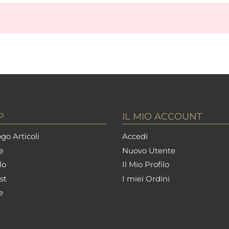
P
IL MIO ACCOUNT
go Articoli
Accedi
e
Nuovo Utente
lo
Il Mio Profilo
st
I miei Ordini
e