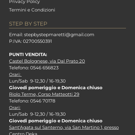
Privacy Policy
Termini e Condizioni
STEP BY STEP
Em
ail: stepbystepm
aretti@gmail.com
P.I
VA: 02700550391
PUNTI VENDITA:
Castel Bolognese, via Dal Prato 20
Tel
efono: 0546 656823
Orari:
Lun/Sab 9-12,30 / 16-19,30
Giovedi pomeriggio e Domenica chiuso
Riolo Terme, Corso Matteotti 29
Tel
efono: 0546 70178
Orari:
Lun/Sab 9-12,30 / 16-19,30
Giovedi pomeriggio e Domenica chiuso
Sant'Agata sul Santerno, via San Martino 1, presso
Centro Deka