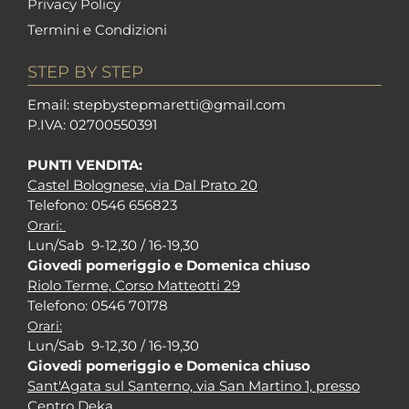
Privacy Policy
Termini e Condizioni
STEP BY STEP
Em
ail: stepbystepm
aretti@gmail.com
P.I
VA: 02700550391
PUNTI VENDITA:
Castel Bolognese, via Dal Prato 20
Tel
efono: 0546 656823
Orari:
Lun/Sab 9-12,30 / 16-19,30
Giovedi pomeriggio e Domenica chiuso
Riolo Terme, Corso Matteotti 29
Tel
efono: 0546 70178
Orari:
Lun/Sab 9-12,30 / 16-19,30
Giovedi pomeriggio e Domenica chiuso
Sant'Agata sul Santerno, via San Martino 1, presso
Centro Deka