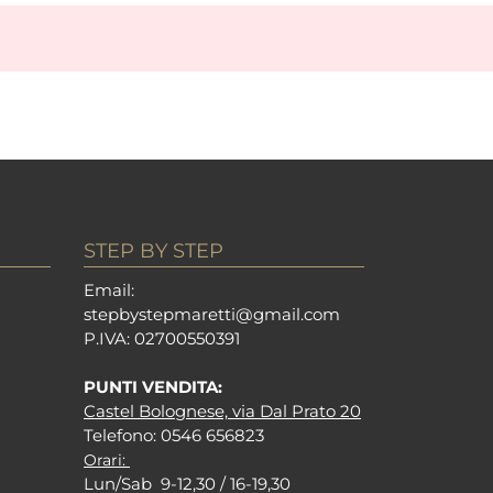
STEP BY STEP
Em
ail:
stepbystepm
aretti@gmail.com
P.I
VA: 02700550391
PUNTI VENDITA:
Castel Bolognese, via Dal Prato 20
Tel
efono: 0546 656823
Orari:
Lun/Sab 9-12,30 / 16-19,30