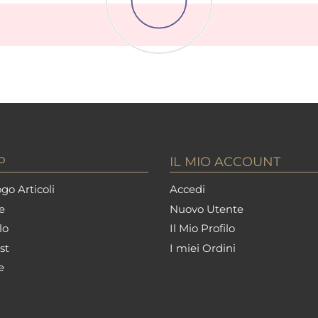
P
IL MIO ACCOUNT
go Articoli
Accedi
e
Nuovo Utente
lo
Il Mio Profilo
st
I miei Ordini
e