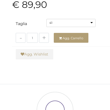
€ 89,90
41
Taglia
Quantità
Agg. Carrello
Agg. Wishlist