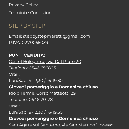
Privacy Policy
Termini e Condizioni
STEP BY STEP
Em
ail: stepbystepm
aretti@gmail.com
P.I
VA: 02700550391
PUNTI VENDITA:
Castel Bolognese, via Dal Prato 20
Tel
efono: 0546 656823
Orari:
Lun/Sab 9-12,30 / 16-19,30
Giovedi pomeriggio e Domenica chiuso
Riolo Terme, Corso Matteotti 29
Tel
efono: 0546 70178
Orari:
Lun/Sab 9-12,30 / 16-19,30
Giovedi pomeriggio e Domenica chiuso
Sant'Agata sul Santerno, via San Martino 1, presso