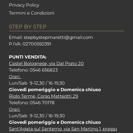
Privacy Policy
Termini e Condizioni
STEP BY STEP
Em
ail: stepbystepm
aretti@gmail.com
P.I
VA: 02700550391
PUNTI VENDITA:
Castel Bolognese, via Dal Prato 20
Tel
efono: 0546 656823
Orari:
Lun/Sab 9-12,30 / 16-19,30
Giovedi pomeriggio e Domenica chiuso
Riolo Terme, Corso Matteotti 29
Tel
efono: 0546 70178
Orari:
Lun/Sab 9-12,30 / 16-19,30
Giovedi pomeriggio e Domenica chiuso
Sant'Agata sul Santerno, via San Martino 1, presso