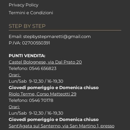
Privacy Policy
Termini e Condizioni
STEP BY STEP
Em
ail: stepbystepm
aretti@gmail.com
P.I
VA: 02700550391
PUNTI VENDITA:
Castel Bolognese, via Dal Prato 20
Tel
efono: 0546 656823
Orari:
Lun/Sab 9-12,30 / 16-19,30
Giovedi pomeriggio e Domenica chiuso
Riolo Terme, Corso Matteotti 29
Tel
efono: 0546 70178
Orari:
Lun/Sab 9-12,30 / 16-19,30
Giovedi pomeriggio e Domenica chiuso
Sant'Agata sul Santerno, via San Martino 1, presso