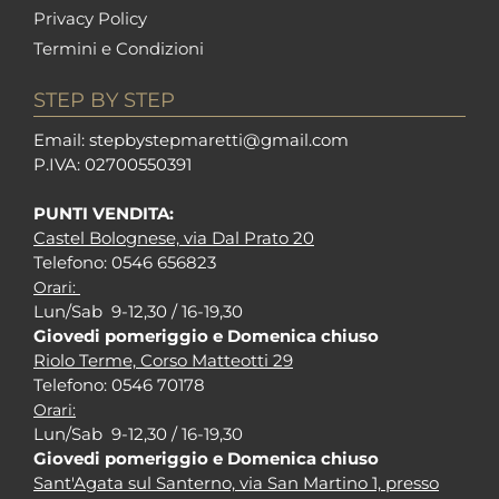
Privacy Policy
Termini e Condizioni
STEP BY STEP
Em
ail: stepbystepm
aretti@gmail.com
P.I
VA: 02700550391
PUNTI VENDITA:
Castel Bolognese, via Dal Prato 20
Tel
efono: 0546 656823
Orari:
Lun/Sab 9-12,30 / 16-19,30
Giovedi pomeriggio e Domenica chiuso
Riolo Terme, Corso Matteotti 29
Tel
efono: 0546 70178
Orari:
Lun/Sab 9-12,30 / 16-19,30
Giovedi pomeriggio e Domenica chiuso
Sant'Agata sul Santerno, via San Martino 1, presso