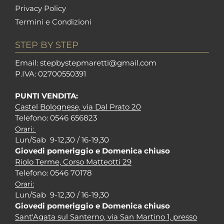
Privacy Policy
Termini e Condizioni
STEP BY STEP
Em
ail: stepbystepm
aretti@gmail.com
P.I
VA: 02700550391
PUNTI VENDITA:
Castel Bolognese, via Dal Prato 20
Tel
efono: 0546 656823
Orari:
Lun/Sab 9-12,30 / 16-19,30
Giovedi pomeriggio e Domenica chiuso
Riolo Terme, Corso Matteotti 29
Tel
efono: 0546 70178
Orari:
Lun/Sab 9-12,30 / 16-19,30
Giovedi pomeriggio e Domenica chiuso
Sant'Agata sul Santerno, via San Martino 1, presso