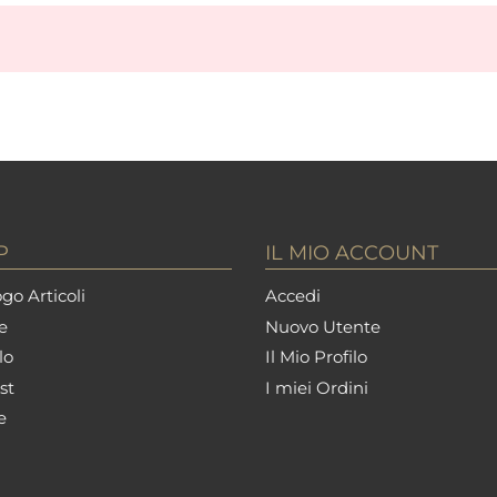
P
IL MIO ACCOUNT
go Articoli
Accedi
e
Nuovo Utente
lo
Il Mio Profilo
st
I miei Ordini
e