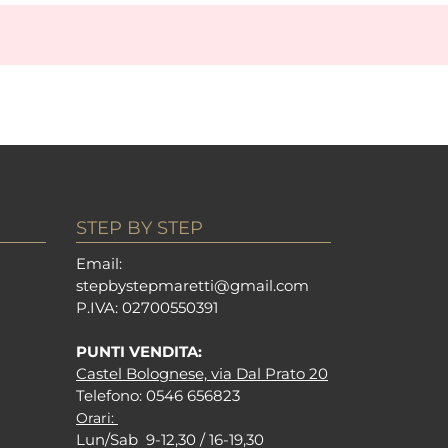
STEP BY STEP
Em
ail:
stepbystepm
aretti@gmail.com
P.I
VA: 02700550391
PUNTI VENDITA:
Castel Bolognese, via Dal Prato 20
Tel
efono: 0546 656823
Orari:
Lun/Sab 9-12,30 / 16-19,30