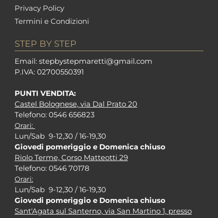
Privacy Policy
Termini e Condizioni
STEP BY STEP
Em
ail: stepbystepm
aretti@gmail.com
P.I
VA: 02700550391
PUNTI VENDITA:
Castel Bolognese, via Dal Prato 20
Tel
efono: 0546 656823
Orari:
Lun/Sab 9-12,30 / 16-19,30
Giovedi pomeriggio e Domenica chiuso
Riolo Terme, Corso Matteotti 29
Tel
efono: 0546 70178
Orari:
Lun/Sab 9-12,30 / 16-19,30
Giovedi pomeriggio e Domenica chiuso
Sant'Agata sul Santerno, via San Martino 1, presso