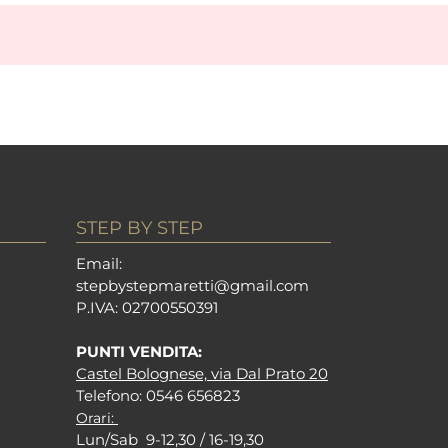
STEP BY STEP
Em
ail:
stepbystepm
aretti@gmail.com
P.I
VA: 02700550391
PUNTI VENDITA:
Castel Bolognese, via Dal Prato 20
Tel
efono: 0546 656823
Orari:
Lun/Sab 9-12,30 / 16-19,30