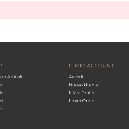
P
IL MIO ACCOUNT
go Articoli
Accedi
e
Nuovo Utente
lo
Il Mio Profilo
st
I miei Ordini
e