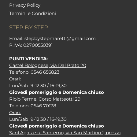
Privacy Policy
Termini e Condizioni
STEP BY STEP
Em
ail: stepbystepm
aretti@gmail.com
P.I
VA: 02700550391
PUNTI VENDITA:
Castel Bolognese, via Dal Prato 20
Tel
efono: 0546 656823
Orari:
Lun/Sab 9-12,30 / 16-19,30
Giovedi pomeriggio e Domenica chiuso
Riolo Terme, Corso Matteotti 29
Tel
efono: 0546 70178
Orari:
Lun/Sab 9-12,30 / 16-19,30
Giovedi pomeriggio e Domenica chiuso
Sant'Agata sul Santerno, via San Martino 1, presso