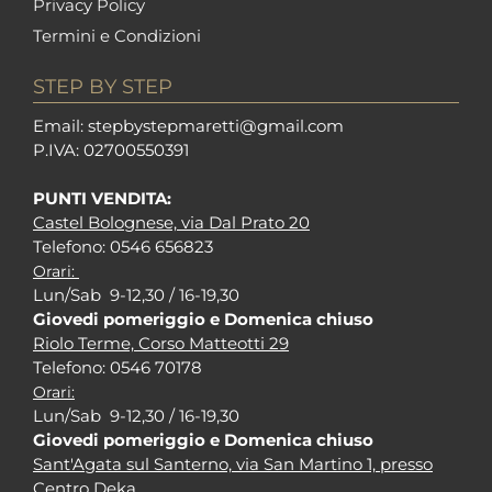
Privacy Policy
Termini e Condizioni
STEP BY STEP
Em
ail: stepbystepm
aretti@gmail.com
P.I
VA: 02700550391
PUNTI VENDITA:
Castel Bolognese, via Dal Prato 20
Tel
efono: 0546 656823
Orari:
Lun/Sab 9-12,30 / 16-19,30
Giovedi pomeriggio e Domenica chiuso
Riolo Terme, Corso Matteotti 29
Tel
efono: 0546 70178
Orari:
Lun/Sab 9-12,30 / 16-19,30
Giovedi pomeriggio e Domenica chiuso
Sant'Agata sul Santerno, via San Martino 1, presso
Centro Deka