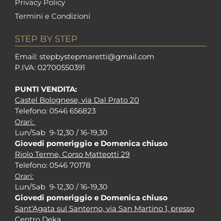
Privacy Policy
Termini e Condizioni
STEP BY STEP
Em
ail: stepbystepm
aretti@gmail.com
P.I
VA: 02700550391
PUNTI VENDITA:
Castel Bolognese, via Dal Prato 20
Tel
efono: 0546 656823
Orari:
Lun/Sab 9-12,30 / 16-19,30
Giovedi pomeriggio e Domenica chiuso
Riolo Terme, Corso Matteotti 29
Tel
efono: 0546 70178
Orari:
Lun/Sab 9-12,30 / 16-19,30
Giovedi pomeriggio e Domenica chiuso
Sant'Agata sul Santerno, via San Martino 1, presso
Centro Deka