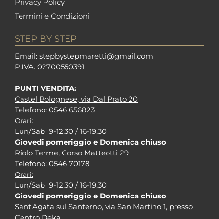
Privacy Policy
Termini e Condizioni
STEP BY STEP
Em
ail: stepbystepm
aretti@gmail.com
P.I
VA: 02700550391
PUNTI VENDITA:
Castel Bolognese, via Dal Prato 20
Tel
efono: 0546 656823
Orari:
Lun/Sab 9-12,30 / 16-19,30
Giovedi pomeriggio e Domenica chiuso
Riolo Terme, Corso Matteotti 29
Tel
efono: 0546 70178
Orari:
Lun/Sab 9-12,30 / 16-19,30
Giovedi pomeriggio e Domenica chiuso
Sant'Agata sul Santerno, via San Martino 1, presso
Centro Deka