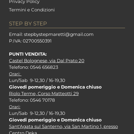
Privacy Policy
Termini e Condizioni
STEP BY STEP
Em
ail: stepbystepm
aretti@gmail.com
P.I
VA: 02700550391
PUNTI VENDITA:
Castel Bolognese, via Dal Prato 20
Tel
efono: 0546 656823
Orari:
Lun/Sab 9-12,30 / 16-19,30
Giovedi pomeriggio e Domenica chiuso
Riolo Terme, Corso Matteotti 29
Tel
efono: 0546 70178
Orari:
Lun/Sab 9-12,30 / 16-19,30
Giovedi pomeriggio e Domenica chiuso
Sant'Agata sul Santerno, via San Martino 1, presso
Centro Deka