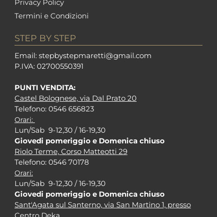
Privacy Policy
Termini e Condizioni
STEP BY STEP
Em
ail: stepbystepm
aretti@gmail.com
P.I
VA: 02700550391
PUNTI VENDITA:
Castel Bolognese, via Dal Prato 20
Tel
efono: 0546 656823
Orari:
Lun/Sab 9-12,30 / 16-19,30
Giovedi pomeriggio e Domenica chiuso
Riolo Terme, Corso Matteotti 29
Tel
efono: 0546 70178
Orari:
Lun/Sab 9-12,30 / 16-19,30
Giovedi pomeriggio e Domenica chiuso
Sant'Agata sul Santerno, via San Martino 1, presso
Centro Deka