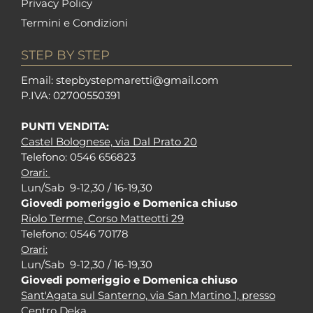
Privacy Policy
Termini e Condizioni
STEP BY STEP
Em
ail: stepbystepm
aretti@gmail.com
P.I
VA: 02700550391
PUNTI VENDITA:
Castel Bolognese, via Dal Prato 20
Tel
efono: 0546 656823
Orari:
Lun/Sab 9-12,30 / 16-19,30
Giovedi pomeriggio e Domenica chiuso
Riolo Terme, Corso Matteotti 29
Tel
efono: 0546 70178
Orari:
Lun/Sab 9-12,30 / 16-19,30
Giovedi pomeriggio e Domenica chiuso
Sant'Agata sul Santerno, via San Martino 1, presso
Centro Deka