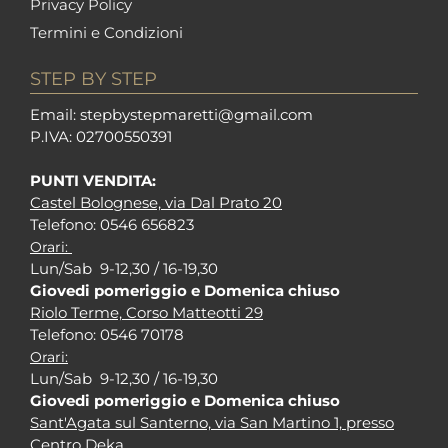
Privacy Policy
Termini e Condizioni
STEP BY STEP
Em
ail: stepbystepm
aretti@gmail.com
P.I
VA: 02700550391
PUNTI VENDITA:
Castel Bolognese, via Dal Prato 20
Tel
efono: 0546 656823
Orari:
Lun/Sab 9-12,30 / 16-19,30
Giovedi pomeriggio e Domenica chiuso
Riolo Terme, Corso Matteotti 29
Tel
efono: 0546 70178
Orari:
Lun/Sab 9-12,30 / 16-19,30
Giovedi pomeriggio e Domenica chiuso
Sant'Agata sul Santerno, via San Martino 1, presso
Centro Deka