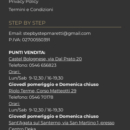
Privacy Policy
Termini e Condizioni
STEP BY STEP
Em
ail: stepbystepm
aretti@gmail.com
P.I
VA: 02700550391
PUNTI VENDITA:
Castel Bolognese, via Dal Prato 20
Tel
efono: 0546 656823
Orari:
Lun/Sab 9-12,30 / 16-19,30
Giovedi pomeriggio e Domenica chiuso
Riolo Terme, Corso Matteotti 29
Tel
efono: 0546 70178
Orari:
Lun/Sab 9-12,30 / 16-19,30
Giovedi pomeriggio e Domenica chiuso
Sant'Agata sul Santerno, via San Martino 1, presso
Centro Deka