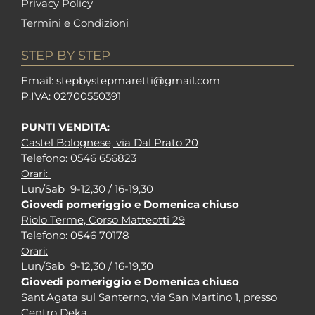
Privacy Policy
Termini e Condizioni
STEP BY STEP
Em
ail: stepbystepm
aretti@gmail.com
P.I
VA: 02700550391
PUNTI VENDITA:
Castel Bolognese, via Dal Prato 20
Tel
efono: 0546 656823
Orari:
Lun/Sab 9-12,30 / 16-19,30
Giovedi pomeriggio e Domenica chiuso
Riolo Terme, Corso Matteotti 29
Tel
efono: 0546 70178
Orari:
Lun/Sab 9-12,30 / 16-19,30
Giovedi pomeriggio e Domenica chiuso
Sant'Agata sul Santerno, via San Martino 1, presso
Centro Deka