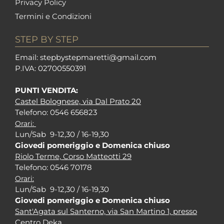
Privacy Policy
Termini e Condizioni
STEP BY STEP
Em
ail: stepbystepm
aretti@gmail.com
P.I
VA: 02700550391
PUNTI VENDITA:
Castel Bolognese, via Dal Prato 20
Tel
efono: 0546 656823
Orari:
Lun/Sab 9-12,30 / 16-19,30
Giovedi pomeriggio e Domenica chiuso
Riolo Terme, Corso Matteotti 29
Tel
efono: 0546 70178
Orari:
Lun/Sab 9-12,30 / 16-19,30
Giovedi pomeriggio e Domenica chiuso
Sant'Agata sul Santerno, via San Martino 1, presso
Centro Deka