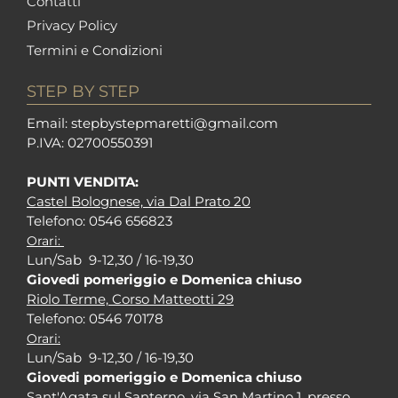
Contatti
Privacy Policy
Termini e Condizioni
STEP BY STEP
Em
ail: stepbystepm
aretti@gmail.com
P.I
VA: 02700550391
PUNTI VENDITA:
Castel Bolognese, via Dal Prato 20
Tel
efono: 0546 656823
Orari:
Lun/Sab 9-12,30 / 16-19,30
Giovedi pomeriggio e Domenica chiuso
Riolo Terme, Corso Matteotti 29
Tel
efono: 0546 70178
Orari:
Lun/Sab 9-12,30 / 16-19,30
Giovedi pomeriggio e Domenica chiuso
Sant'Agata sul Santerno, via San Martino 1, presso