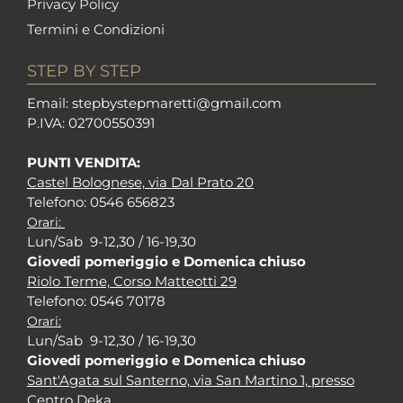
Privacy Policy
Termini e Condizioni
STEP BY STEP
Em
ail: stepbystepm
aretti@gmail.com
P.I
VA: 02700550391
PUNTI VENDITA:
Castel Bolognese, via Dal Prato 20
Tel
efono: 0546 656823
Orari:
Lun/Sab 9-12,30 / 16-19,30
Giovedi pomeriggio e Domenica chiuso
Riolo Terme, Corso Matteotti 29
Tel
efono: 0546 70178
Orari:
Lun/Sab 9-12,30 / 16-19,30
Giovedi pomeriggio e Domenica chiuso
Sant'Agata sul Santerno, via San Martino 1, presso
Centro Deka