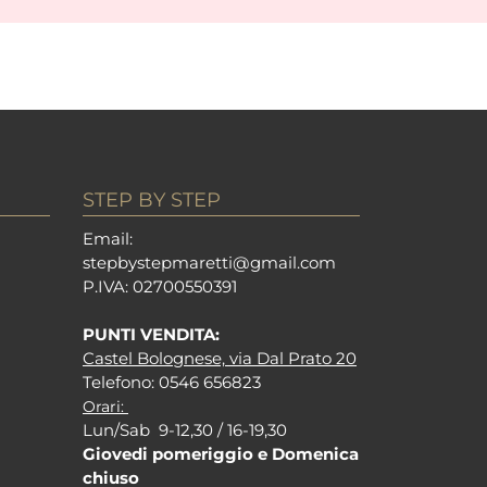
STEP BY STEP
Em
ail:
stepbystepm
aretti@gmail.com
P.I
VA: 02700550391
PUNTI VENDITA:
Castel Bolognese, via Dal Prato 20
Tel
efono: 0546 656823
Orari:
Lun/Sab 9-12,30 / 16-19,30
Giovedi pomeriggio e Domenica
chiuso