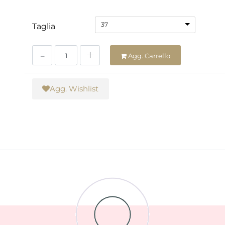
37
Taglia
Quantità
Agg. Carrello
Agg. Wishlist