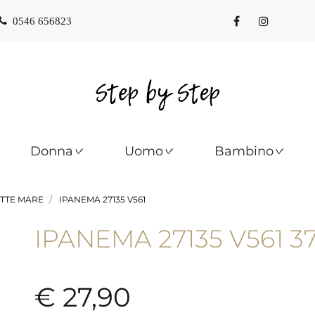
0546 656823
Donna
Uomo
Bambino
TTE MARE
IPANEMA 27135 V561
IPANEMA 27135 V561 3
€ 27,90