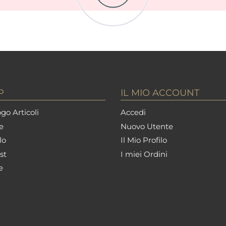
P
IL MIO ACCOUNT
go Articoli
Accedi
e
Nuovo Utente
lo
Il Mio Profilo
st
I miei Ordini
e