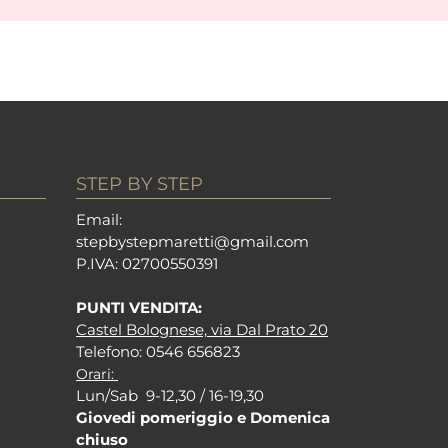
STEP BY STEP
Em
ail:
stepbystepm
aretti@gmail.com
P.I
VA: 02700550391
PUNTI VENDITA:
Castel Bolognese, via Dal Prato 20
Tel
efono: 0546 656823
Orari:
Lun/Sab 9-12,30 / 16-19,30
Giovedi pomeriggio e Domenica
chiuso