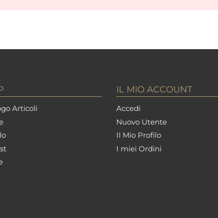
P
IL MIO ACCOUNT
go Articoli
Accedi
e
Nuovo Utente
lo
Il Mio Profilo
st
I miei Ordini
e