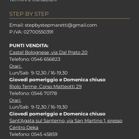
STEP BY STEP
Em
ail: stepbystepm
aretti@gmail.com
P.I
VA: 02700550391
PUNTI VENDITA:
Castel Bolognese, via Dal Prato 20
Tel
efono: 0546 656823
Orari:
Lun/Sab 9-12,30 / 16-19,30
Giovedi pomeriggio e Domenica chiuso
Riolo Terme, Corso Matteotti 29
Tel
efono: 0546 70178
Orari:
Lun/Sab 9-12,30 / 16-19,30
Giovedi pomeriggio e Domenica chiuso
Sant'Agata sul Santerno, via San Martino 1, presso
Centro Deka
Tel
efono: 0545 45859