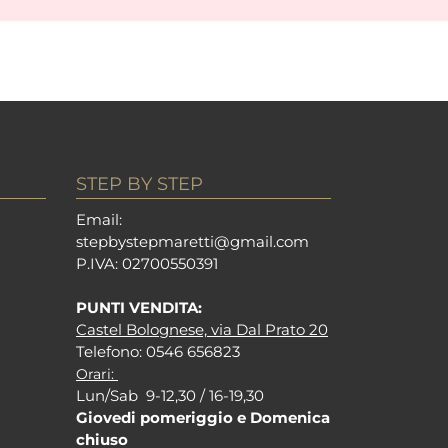
STEP BY STEP
Em
ail:
stepbystepm
aretti@gmail.com
P.I
VA: 02700550391
PUNTI VENDITA:
Castel Bolognese, via Dal Prato 20
Tel
efono: 0546 656823
Orari:
Lun/Sab 9-12,30 / 16-19,30
Giovedi pomeriggio e Domenica
chiuso