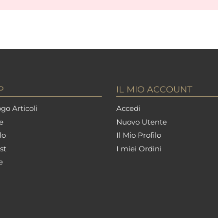
P
IL MIO ACCOUNT
go Articoli
Accedi
e
Nuovo Utente
lo
Il Mio Profilo
st
I miei Ordini
e