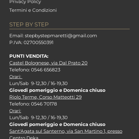
Privacy Policy
Termini e Condizioni
STEP BY STEP
Em
ail: stepbystepm
aretti@gmail.com
P.I
VA: 02700550391
PUNTI VENDITA:
Castel Bolognese, via Dal Prato 20
Tel
efono: 0546 656823
Orari:
Lun/Sab 9-12,30 / 16-19,30
Giovedi pomeriggio e Domenica chiuso
Riolo Terme, Corso Matteotti 29
Tel
efono: 0546 70178
Orari:
Lun/Sab 9-12,30 / 16-19,30
Giovedi pomeriggio e Domenica chiuso
Sant'Agata sul Santerno, via San Martino 1, presso
Centro Deka