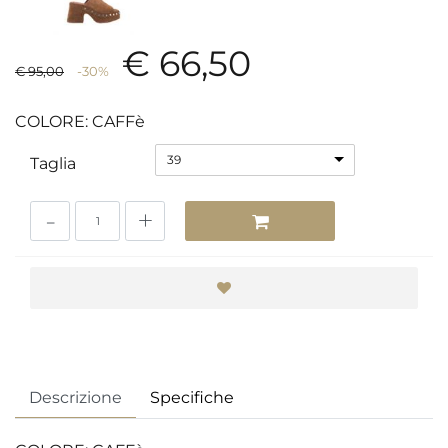
€ 66,50
€ 95,00
-30%
COLORE: CAFFè
39
Taglia
Quantità
Descrizione
Specifiche