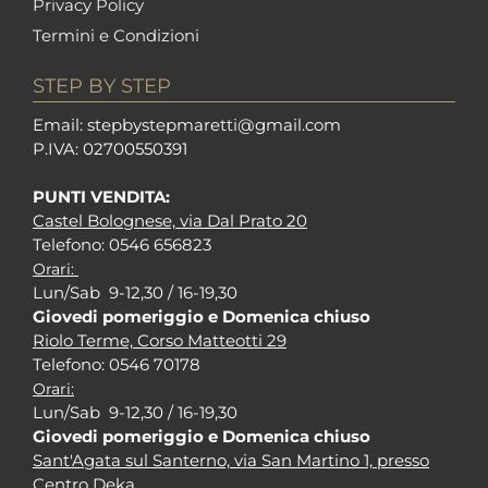
Privacy Policy
Termini e Condizioni
STEP BY STEP
Em
ail: stepbystepm
aretti@gmail.com
P.I
VA: 02700550391
PUNTI VENDITA:
Castel Bolognese, via Dal Prato 20
Tel
efono: 0546 656823
Orari:
Lun/Sab 9-12,30 / 16-19,30
Giovedi pomeriggio e Domenica chiuso
Riolo Terme, Corso Matteotti 29
Tel
efono: 0546 70178
Orari:
Lun/Sab 9-12,30 / 16-19,30
Giovedi pomeriggio e Domenica chiuso
Sant'Agata sul Santerno, via San Martino 1, presso
Centro Deka