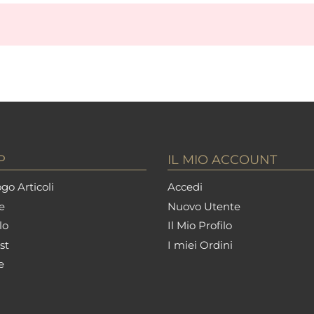
P
IL MIO ACCOUNT
go Articoli
Accedi
e
Nuovo Utente
lo
Il Mio Profilo
st
I miei Ordini
e