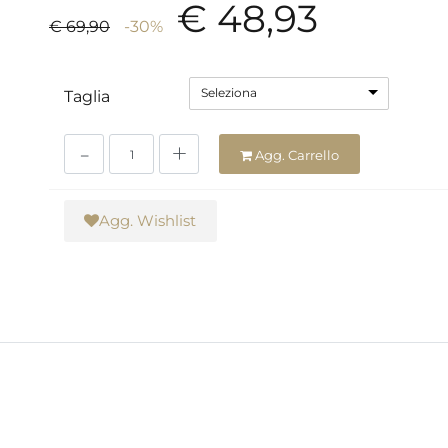
€ 48,93
€ 69,90
-30%
Seleziona
Taglia
Quantità
Agg. Carrello
Agg. Wishlist