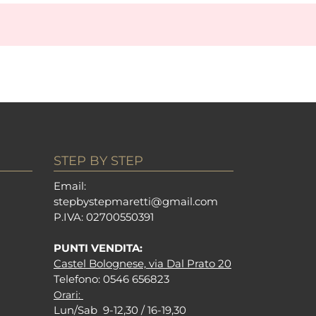
STEP BY STEP
Em
ail:
stepbystepm
aretti@gmail.com
P.I
VA: 02700550391
PUNTI VENDITA:
Castel Bolognese, via Dal Prato 20
Tel
efono: 0546 656823
Orari:
Lun/Sab 9-12,30 / 16-19,30