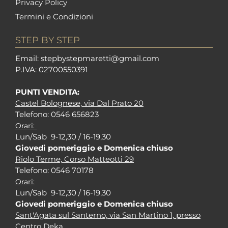
Privacy Policy
Termini e Condizioni
STEP BY STEP
Em
ail: stepbystepm
aretti@gmail.com
P.I
VA: 02700550391
PUNTI VENDITA:
Castel Bolognese, via Dal Prato 20
Tel
efono: 0546 656823
Orari:
Lun/Sab 9-12,30 / 16-19,30
Giovedi pomeriggio e Domenica chiuso
Riolo Terme, Corso Matteotti 29
Tel
efono: 0546 70178
Orari:
Lun/Sab 9-12,30 / 16-19,30
Giovedi pomeriggio e Domenica chiuso
Sant'Agata sul Santerno, via San Martino 1, presso
Centro Deka