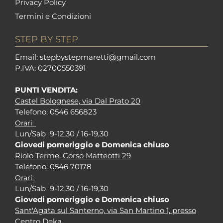
Privacy Policy
Termini e Condizioni
STEP BY STEP
Em
ail: stepbystepm
aretti@gmail.com
P.I
VA: 02700550391
PUNTI VENDITA:
Castel Bolognese, via Dal Prato 20
Tel
efono: 0546 656823
Orari:
Lun/Sab 9-12,30 / 16-19,30
Giovedi pomeriggio e Domenica chiuso
Riolo Terme, Corso Matteotti 29
Tel
efono: 0546 70178
Orari:
Lun/Sab 9-12,30 / 16-19,30
Giovedi pomeriggio e Domenica chiuso
Sant'Agata sul Santerno, via San Martino 1, presso
Centro Deka