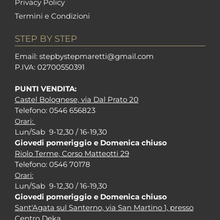
Privacy Policy
Termini e Condizioni
STEP BY STEP
Em
ail: stepbystepm
aretti@gmail.com
P.I
VA: 02700550391
PUNTI VENDITA:
Castel Bolognese, via Dal Prato 20
Tel
efono: 0546 656823
Orari:
Lun/Sab 9-12,30 / 16-19,30
Giovedi pomeriggio e Domenica chiuso
Riolo Terme, Corso Matteotti 29
Tel
efono: 0546 70178
Orari:
Lun/Sab 9-12,30 / 16-19,30
Giovedi pomeriggio e Domenica chiuso
Sant'Agata sul Santerno, via San Martino 1, presso
Centro Deka