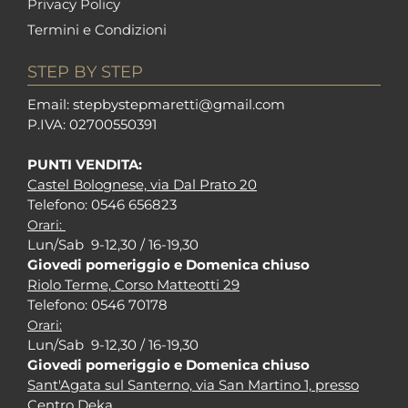
Privacy Policy
Termini e Condizioni
STEP BY STEP
Em
ail: stepbystepm
aretti@gmail.com
P.I
VA: 02700550391
PUNTI VENDITA:
Castel Bolognese, via Dal Prato 20
Tel
efono: 0546 656823
Orari:
Lun/Sab 9-12,30 / 16-19,30
Giovedi pomeriggio e Domenica chiuso
Riolo Terme, Corso Matteotti 29
Tel
efono: 0546 70178
Orari:
Lun/Sab 9-12,30 / 16-19,30
Giovedi pomeriggio e Domenica chiuso
Sant'Agata sul Santerno, via San Martino 1, presso
Centro Deka