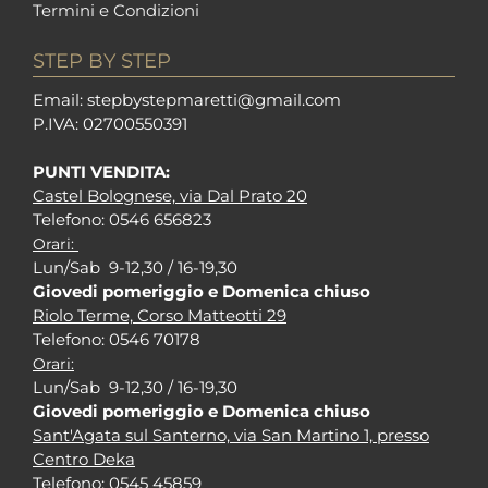
Termini e Condizioni
STEP BY STEP
Em
ail: stepbystepm
aretti@gmail.com
P.I
VA: 02700550391
PUNTI VENDITA:
Castel Bolognese, via Dal Prato 20
Tel
efono: 0546 656823
Orari:
Lun/Sab 9-12,30 / 16-19,30
Giovedi pomeriggio e Domenica chiuso
Riolo Terme, Corso Matteotti 29
Tel
efono: 0546 70178
Orari:
Lun/Sab 9-12,30 / 16-19,30
Giovedi pomeriggio e Domenica chiuso
Sant'Agata sul Santerno, via San Martino 1, presso
Centro Deka
Tel
efono: 0545 45859